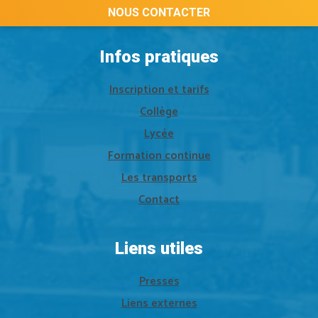
11303 LIMOUX
NOUS CONTACTER
Infos pratiques
Inscription et tarifs
Collège
Lycée
Formation continue
Les transports
Contact
Liens utiles
Presses
Liens externes