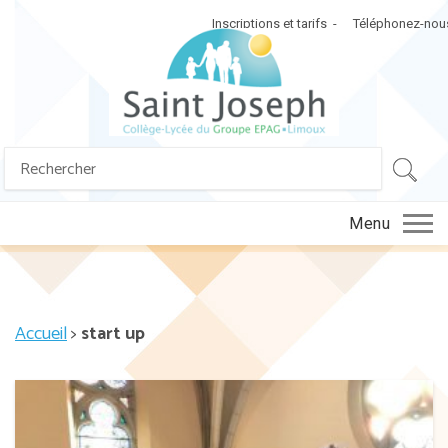
Inscriptions et tarifs
Téléphonez-nou
Search
SEA
for:
Menu
Accueil
>
start up