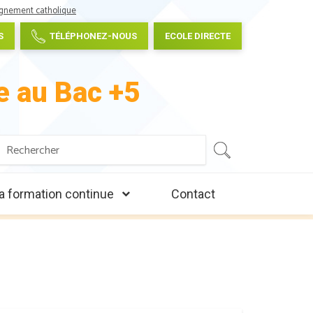
gnement catholique
S
TÉLÉPHONEZ-NOUS
ECOLE DIRECTE
e au Bac +5
Search
SEARCH
or:
a formation continue
Contact