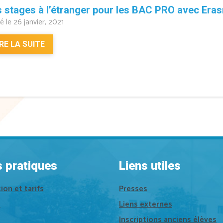
 stages à l’étranger pour les BAC PRO avec Era
é le 26 janvier, 2021
IRE LA SUITE
s pratiques
Liens utiles
tion et tarifs
Presses
e
Liens externes
Inscriptions anciens élèves