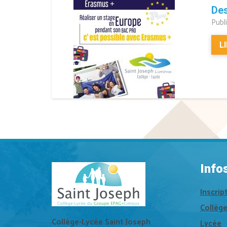
Des
Publi
L
Info
Inscrip
Collèg
Collège-Lycée Saint Joseph
Lycée