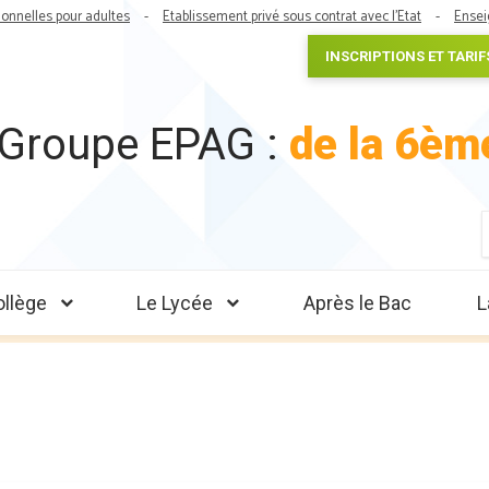
ionnelles pour adultes
Etablissement privé sous contrat avec l'Etat
Ensei
INSCRIPTIONS ET TARIF
Groupe EPAG :
de la 6èm
f
ollège
Le Lycée
Après le Bac
L