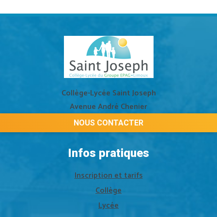
Collège-Lycée Saint Joseph
Avenue André Chenier
11303 LIMOUX
NOUS CONTACTER
Infos pratiques
Inscription et tarifs
Collège
Lycée