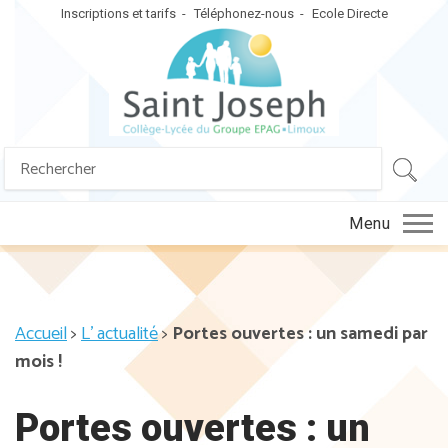
Inscriptions et tarifs
Téléphonez-nous
Ecole Directe
Search
SEA
for:
Menu
Accueil
>
L' actualité
>
Portes ouvertes : un samedi par
mois !
Portes ouvertes : un